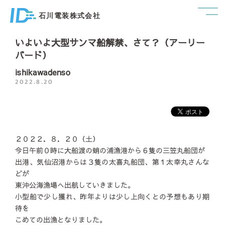
石川電装株式会社
いよいよ大型サンマ船解禁、さて？（アーリー
バード）
ishikawadenso
2022.8.20
２０２２．８．２０（土）
今日午前０時に大船渡の蛸の浦漁港から６隻の三笠丸船団が
出港、気仙沼港からは３隻の太喜丸船団、第１太幸丸さんな
どが
東沖公海漁場へ出航していきました。
小型船で少し獲れ、昨年よりは少し上向くとの予想もあり期
待を
こめての出漁となりました。