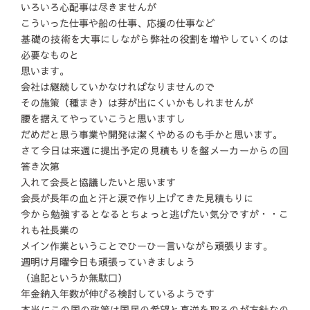
いろいろ心配事は尽きませんが
こういった仕事や船の仕事、応援の仕事など
基礎の技術を大事にしながら弊社の役割を増やしていくのは
必要なものと
思います。
会社は継続していかなければなりませんので
その施策（種まき）は芽が出にくいかもしれませんが
腰を据えてやっていこうと思いますし
だめだと思う事業や開発は潔くやめるのも手かと思います。
さて今日は来週に提出予定の見積もりを盤メーカーからの回
答き次第
入れて会長と協議したいと思います
会長が長年の血と汗と涙で作り上げてきた見積もりに
今から勉強するとなるとちょっと逃げたい気分ですが・・こ
れも社長業の
メイン作業ということでひーひー言いながら頑張ります。
週明け月曜今日も頑張っていきましょう
（追記というか無駄口）
年金納入年数が伸びる検討しているようです
本当にこの国の政策は国民の希望と真逆を取るのが方針なの