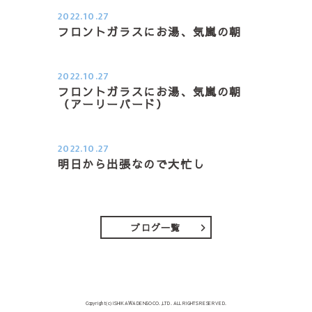
2022.10.27
フロントガラスにお湯、気嵐の朝
２０２２．１０．２７（木） 今季一
番の冷え込みの朝日課、車の…
2022.10.27
フロントガラスにお湯、気嵐の朝
（アーリーバード）
２０２２．１０．２７（木） 今季一
番の冷え込みの朝日課、車の…
2022.10.27
明日から出張なので大忙し
おはようございます 明日からまた出
張になります 今日は見積も…
ブログ一覧
Copyright(c) ISHIKAWA DENSO CO.,LTD. ALL RIGHTS RESERVED.