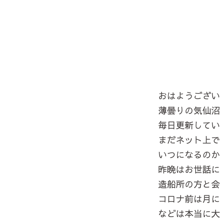
おはようござ
薄曇りの気仙
毎日更新して
まだネット上
いつになるの
昨晩はお世話
造船所の方と
コロナ前は月に
などは本当に大